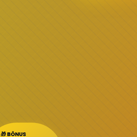
🎁 BÔNUS