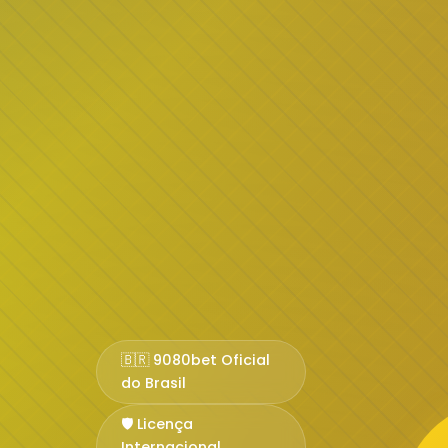
🇧🇷 9080bet Oficial
do Brasil
🛡️ Licença
Internacional