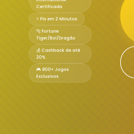
Certificada
⚡ Pix em 2 Minutos
🐅 Fortune
Tiger/Boi/Dragão
💰 Cashback de até
20%
🎮 800+ Jogos
Exclusivos