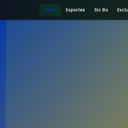
Início
Esportes
Sic Bo
Excl