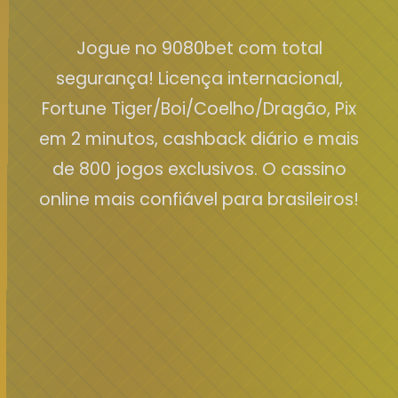
Jogue no 9080bet com total
segurança! Licença internacional,
Fortune Tiger/Boi/Coelho/Dragão, Pix
em 2 minutos, cashback diário e mais
de 800 jogos exclusivos. O cassino
online mais confiável para brasileiros!