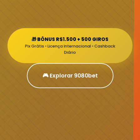
🎁 BÔNUS R$1.500 + 500 GIROS
Pix Grátis • Licença Internacional • Cashback
Diário
🎮 Explorar 9080bet