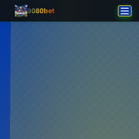
9080bet