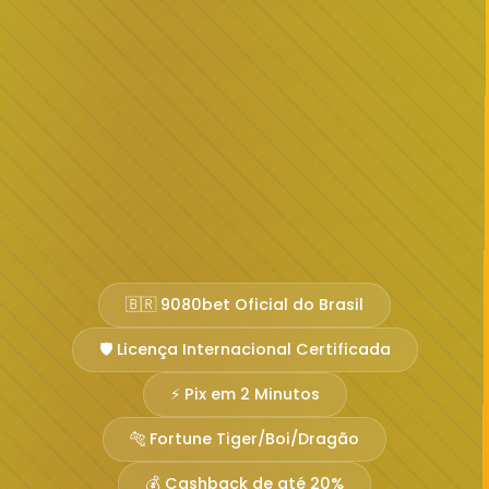
🇧🇷 9080bet Oficial do Brasil
🛡️ Licença Internacional Certificada
⚡ Pix em 2 Minutos
🐅 Fortune Tiger/Boi/Dragão
💰 Cashback de até 20%