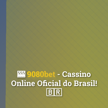
🎰
9080bet
- Cassino
Online Oficial do Brasil!
🇧🇷