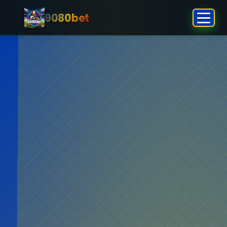
9080bet