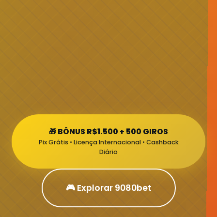
🎁 BÔNUS R$1.500 + 500 GIROS
Pix Grátis • Licença Internacional • Cashback
Diário
🎮 Explorar 9080bet