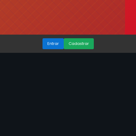
Entrar
Cadastrar
9080bet | Descubra o
Fascinante Jogo